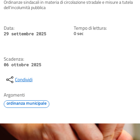
Dettagli della notizia
Ordinanze sindacali in materia di circolazione stradale e misure a tutela
dell'incolumità pubblica
Data:
Tempo di lettura:
0 sec
29 settembre 2025
Scadenza:
06 ottobre 2025
Condividi
Argomenti
ordinanza municipale