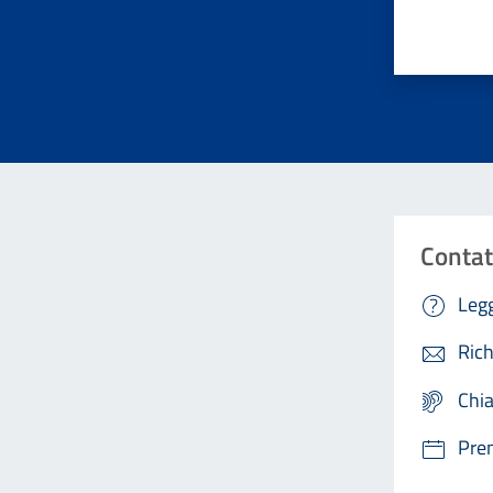
Valuta da 
Contat
Legg
Rich
Chi
Pre