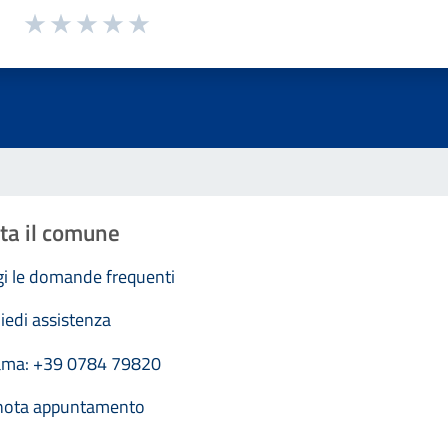
1 a 5 stelle la pagina
Valuta 1 stelle su 5
Valuta 2 stelle su 5
Valuta 3 stelle su 5
Valuta 4 stelle su 5
Valuta 5 stelle su 5
ta il comune
i le domande frequenti
iedi assistenza
ama: +39 0784 79820
nota appuntamento