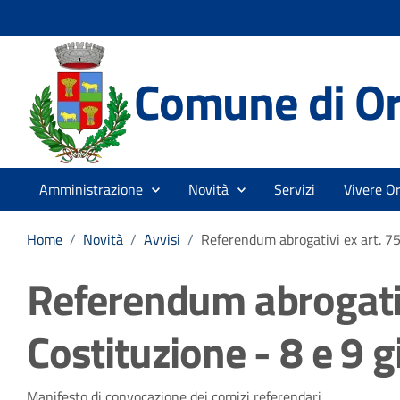
Comune di Or
Amministrazione
Novità
Servizi
Vivere Or
Home
/
Novità
/
Avvisi
/
Referendum abrogativi ex art. 75
Referendum abrogativi
Costituzione - 8 e 9 
Manifesto di convocazione dei comizi referendari