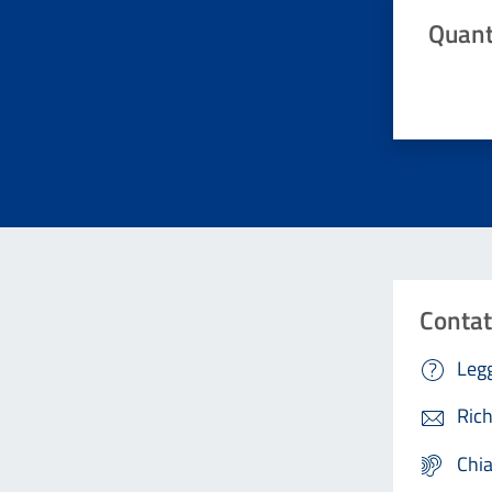
Quant
Valuta da 
Contat
Legg
Rich
Chi