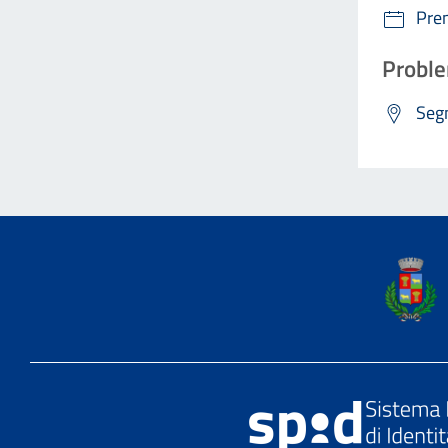
Pre
Proble
Segn