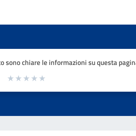
o sono chiare le informazioni su questa pagin
1 a 5 stelle la pagina
Valuta 1 stelle su 5
Valuta 2 stelle su 5
Valuta 3 stelle su 5
Valuta 4 stelle su 5
Valuta 5 stelle su 5