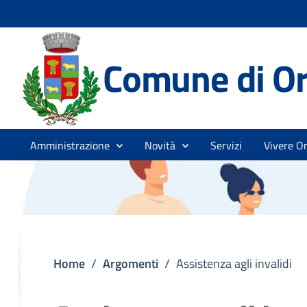
Comune di Or
Amministrazione
Novità
Servizi
Vivere Or
Home
/
Argomenti
/
Assistenza agli invalidi