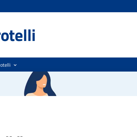
otelli
otelli