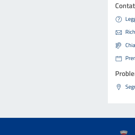
Contat
Legg
Rich
Chi
Pre
Proble
Segn