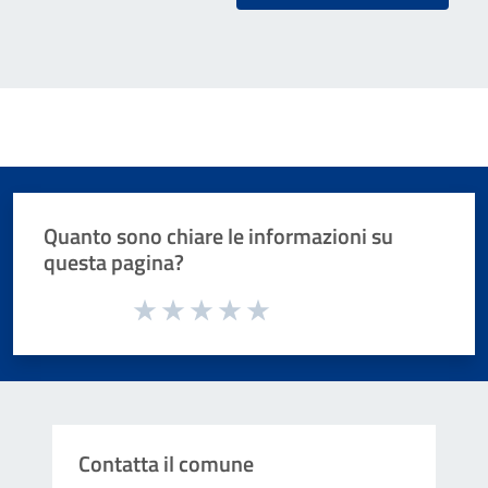
Quanto sono chiare le informazioni su
questa pagina?
Valuta da 1 a 5 stelle la pagina
Valuta 1 stelle su 5
Valuta 2 stelle su 5
Valuta 3 stelle su 5
Valuta 4 stelle su 5
Valuta 5 stelle su 5
Contatta il comune