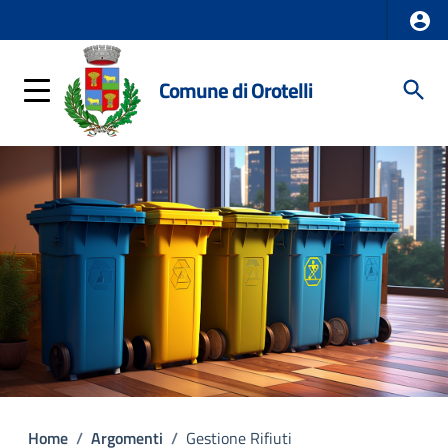
Comune di Orotelli
Home
/
Argomenti
/
Gestione Rifiuti