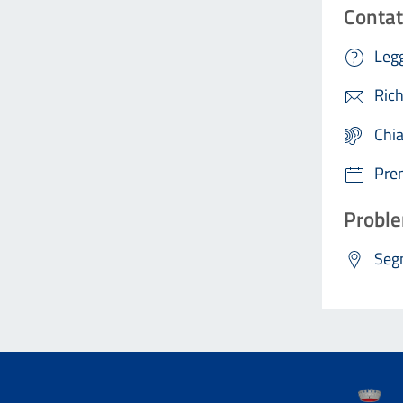
Contat
Legg
Rich
Chi
Pre
Proble
Segn