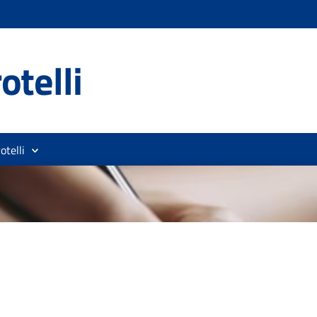
otelli
otelli