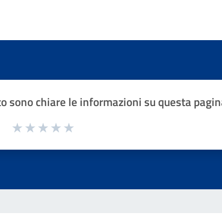
o sono chiare le informazioni su questa pagin
1 a 5 stelle la pagina
Valuta 1 stelle su 5
Valuta 2 stelle su 5
Valuta 3 stelle su 5
Valuta 4 stelle su 5
Valuta 5 stelle su 5