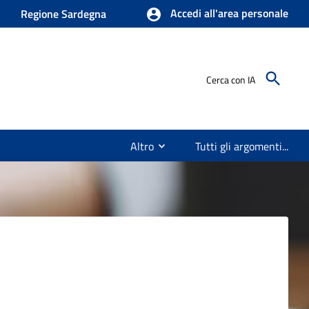
Accedi all'area personale
Regione Sardegna
Cerca con IA
Altro
Tutti gli argomenti...