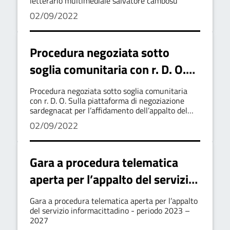
salvatore cambosu
letterario multimediale salvatore cambosu
02/09/2022
Procedura negoziata sotto
soglia comunitaria con r. D. O.
Sulla piattaforma di
Procedura negoziata sotto soglia comunitaria
negoziazione sardegnacat per
con r. D. O. Sulla piattaforma di negoziazione
sardegnacat per l’affidamento dell’appalto del
l’affidamento dell’appalto del
servizio di mensa scolastica e domiciliare anziani
02/09/2022
e persone in stato di disagio – quadriennio 2023
servizio di mensa scolastica e
- 2027
domiciliare anziani e persone in
Gara a procedura telematica
stato di disagio – quadriennio
aperta per l’appalto del servizio
2023 - 2027
informacittadino - periodo 2023
Gara a procedura telematica aperta per l’appalto
– 2027
del servizio informacittadino - periodo 2023 –
2027