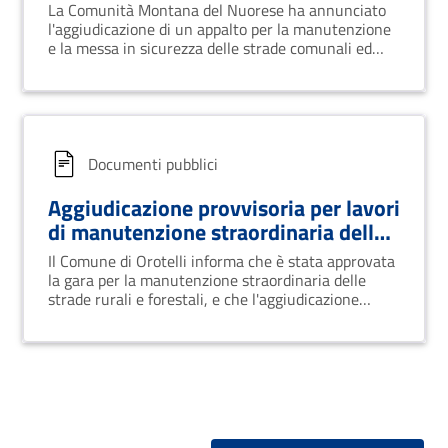
delle viabilità comunale ed
La Comunità Montana del Nuorese ha annunciato
intercomunale nei comuni del
l'aggiudicazione di un appalto per la manutenzione
Nuorese.
e la messa in sicurezza delle strade comunali ed
intercomunali nei comuni di Fonni, Mamoiada,
Orani, Orgosolo, Orotelli e Ottana. L'appalto è stato
assegnato alla ditta Cuguttu Domenico SRL con
una ribasso del -14.888%.
Documenti pubblici
Aggiudicazione provvisoria per lavori
di manutenzione straordinaria della
viabilità rurale e forestale
Il Comune di Orotelli informa che è stata approvata
la gara per la manutenzione straordinaria delle
strade rurali e forestali, e che l'aggiudicazione
provvisoria è stata assegnata alla ditta Mossa
Michele.