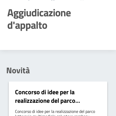
Aggiudicazione
d'appalto
Dettagli della notizia
Novità
Concorso di idee per la
realizzazione del parco
letterario multimediale
Concorso di idee per la realizzazione del parco