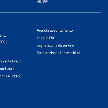
Prenota appuntamento
e 74
Leggi le FAQ
50911
Segnalazione disservizio
Dichiarazione di accessibilità
orotelli.nu.it
elli.nu.it
con il Pubblico
Ciao 👋
Come posso esserti utile?
smart_toy