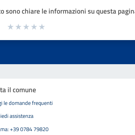
o sono chiare le informazioni su questa pagin
1 a 5 stelle la pagina
Valuta 1 stelle su 5
Valuta 2 stelle su 5
Valuta 3 stelle su 5
Valuta 4 stelle su 5
Valuta 5 stelle su 5
ta il comune
i le domande frequenti
iedi assistenza
ama: +39 0784 79820