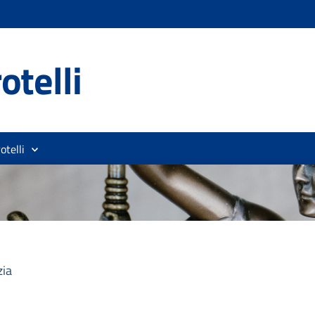
otelli
otelli
zia