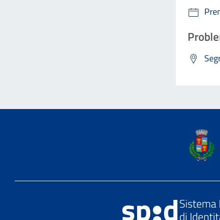
Pre
Proble
Segn