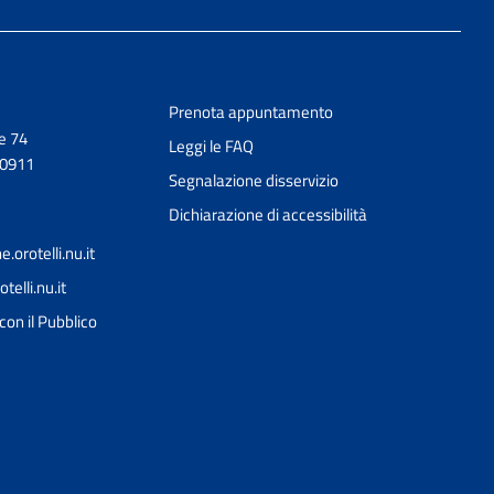
Prenota appuntamento
e 74
Leggi le FAQ
50911
Segnalazione disservizio
Dichiarazione di accessibilità
orotelli.nu.it
elli.nu.it
Ciao 👋
con il Pubblico
Come posso esserti utile?
smart_toy