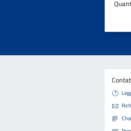
Quant
Valuta da 
Contat
Legg
Rich
Chi
Pre