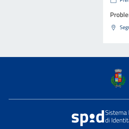
Proble
Segn