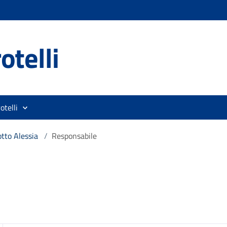
otelli
otelli
otto Alessia
/
Responsabile