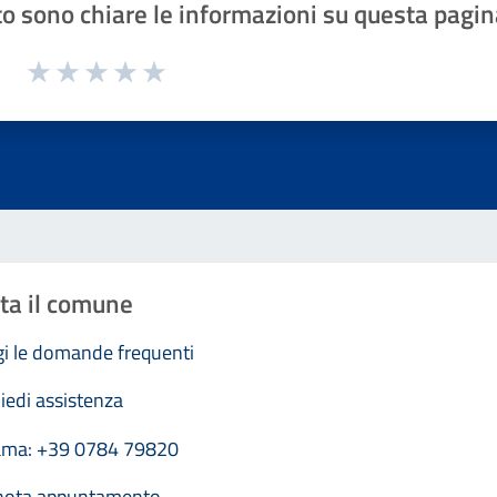
o sono chiare le informazioni su questa pagin
1 a 5 stelle la pagina
Valuta 1 stelle su 5
Valuta 2 stelle su 5
Valuta 3 stelle su 5
Valuta 4 stelle su 5
Valuta 5 stelle su 5
ta il comune
i le domande frequenti
iedi assistenza
ama: +39 0784 79820
nota appuntamento