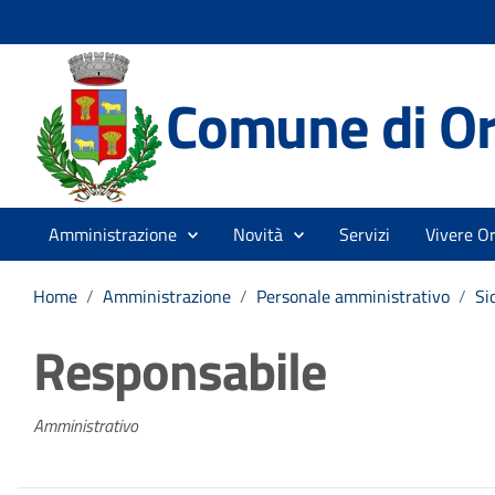
Comune di Or
Amministrazione
Novità
Servizi
Vivere Or
Home
/
Amministrazione
/
Personale amministrativo
/
Si
Responsabile
Amministrativo