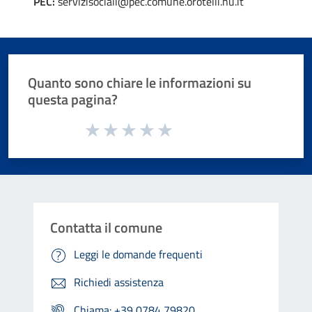
PEC:
servizisociali@pec.comune.orotelli.nu.it
Quanto sono chiare le informazioni su
questa pagina?
Valuta da 1 a 5 stelle la pagina
Valuta 1 stelle su 5
Valuta 2 stelle su 5
Valuta 3 stelle su 5
Valuta 4 stelle su 5
Valuta 5 stelle su 5
Contatta il comune
Leggi le domande frequenti
Richiedi assistenza
Chiama: +39 0784 79820