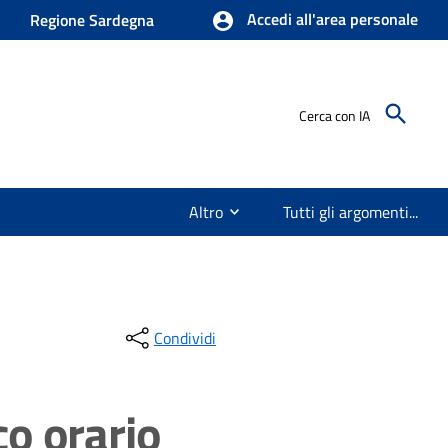
Accedi all'area personale
Regione Sardegna
Cerca con IA
Altro
Tutti gli argomenti...
Condividi
co orario