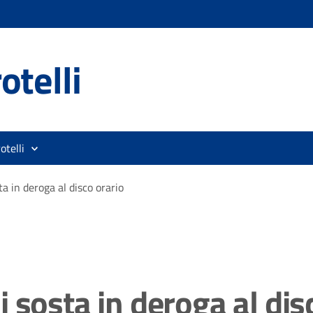
otelli
otelli
a in deroga al disco orario
 sosta in deroga al dis