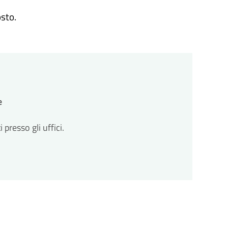
osto.
e
resso gli uffici.