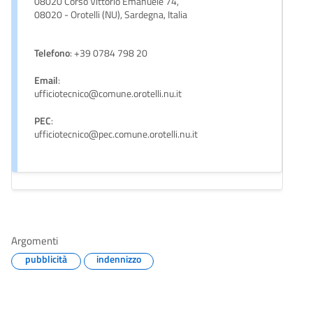
08020 Corso Vittorio Emanuele 74,
08020 - Orotelli (NU), Sardegna, Italia
Telefono
: +39 0784 798 20
Email
:
ufficiotecnico@comune.orotelli.nu.it
PEC
:
ufficiotecnico@pec.comune.orotelli.nu.it
Argomenti
pubblicità
indennizzo