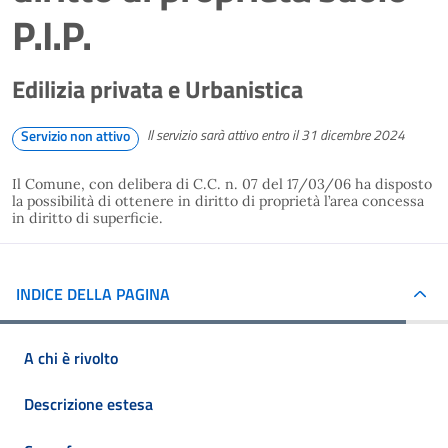
P.I.P.
Edilizia privata e Urbanistica
Il servizio sarà attivo entro il 31 dicembre 2024
Servizio non attivo
Il Comune, con delibera di C.C. n. 07 del 17/03/06 ha disposto
la possibilità di ottenere in diritto di proprietà l’area concessa
in diritto di superficie.
INDICE DELLA PAGINA
A chi è rivolto
Descrizione estesa