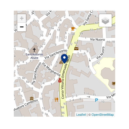
+
−
Leaflet
| ©
OpenStreetMap